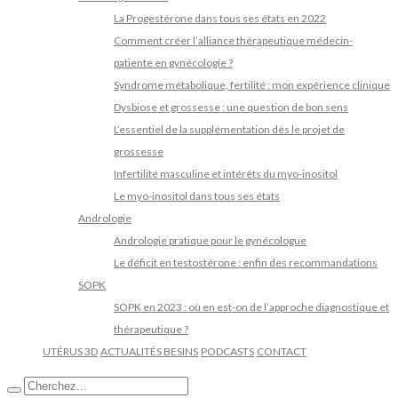
La Progestérone dans tous ses états en 2022
Comment créer l’alliance thérapeutique médecin-
patiente en gynécologie ?
Syndrome métabolique, fertilité : mon expérience clinique
Dysbiose et grossesse : une question de bon sens
L’essentiel de la supplémentation dès le projet de
grossesse
Infertilité masculine et intérêts du myo-inositol
Le myo-inositol dans tous ses états
Andrologie
Andrologie pratique pour le gynécologue
Le déficit en testostérone : enfin des recommandations
SOPK
SOPK en 2023 : où en est-on de l’approche diagnostique et
thérapeutique ?
UTÉRUS 3D
ACTUALITÉS BESINS
PODCASTS
CONTACT