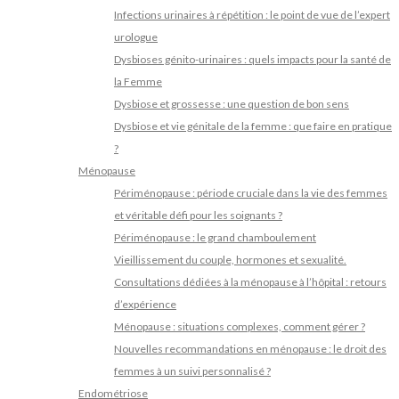
Infections urinaires à répétition : le point de vue de l’expert
urologue
Dysbioses génito-urinaires : quels impacts pour la santé de
la Femme
Dysbiose et grossesse : une question de bon sens
Dysbiose et vie génitale de la femme : que faire en pratique
?
Ménopause
Périménopause : période cruciale dans la vie des femmes
et véritable défi pour les soignants ?
Périménopause : le grand chamboulement
Vieillissement du couple, hormones et sexualité.
Consultations dédiées à la ménopause à l’hôpital : retours
d’expérience
Ménopause : situations complexes, comment gérer ?
Nouvelles recommandations en ménopause : le droit des
femmes à un suivi personnalisé ?
Endométriose