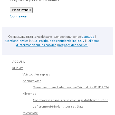
Connexion
© MENSUEL BESINS Healthcare | Conception Agence
Com&Co
|
Mentions légales
|
CGU
|
Politique de confidentialité
|
CGV
|
Politique
d’information sur les cookies
|
Réglages des cookies
ACCUEIL
REPLAY
Voir tous les replays
Adénomyose
Du nouveau dans l’adénomyose ? Actualités SEUD 2026
Fibromes
Controverses dans la prise en charge du fibrome utérin
Le fibrome utérin dans tous ses états
Microbiote