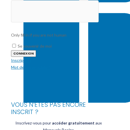
Only fill in if you are not human
Se souvenir de moi
Inscription
Mot de passe oublié ?
VOUS N’ÊTES PAS ENCORE
INSCRIT ?
Inscrivez-vous pour
accéder gratuitement
aux
Mensuels Besins