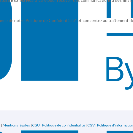
oire BESINS Healthcare pour recevoir des communications à des fins p
ance de notre Politique de Confidentialité et consentez au traitement d
o
|
Mentions légales
|
CGU
|
Politique de confidentialité
|
CGV
|
Politique d’information