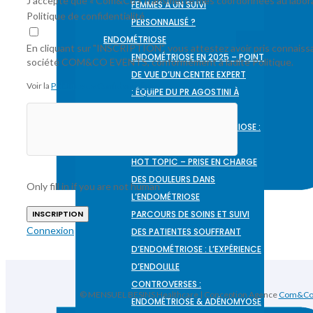
J'accepte que « Com&Co » transmette mes coordonnées au laborat
FEMMES À UN SUIVI
Politique de confidentialité
PERSONNALISÉ ?
ENDOMÉTRIOSE
En cliquant sur "INSCRIPTION", vous attestez avoir pris connaiss
ENDOMÉTRIOSE EN 2025 – POINT
société COM&CO EVENTS, conformément à ladite Politique.
DE VUE D’UN CENTRE EXPERT
Voir la
Politique de Confidentialité.
: ÉQUIPE DU PR AGOSTINI À
MARSEILLE
HOT TOPIC – L’ENDOMÉTRIOSE :
UNE MALADIE SYSTÉMIQUE
HOT TOPIC – PRISE EN CHARGE
DES DOULEURS DANS
Only fill in if you are not human
L’ENDOMÉTRIOSE
PARCOURS DE SOINS ET SUIVI
Connexion
DES PATIENTES SOUFFRANT
D’ENDOMÉTRIOSE : L’EXPÉRIENCE
D’ENDOLILLE
CONTROVERSES :
© MENSUEL BESINS Healthcare | Conception Agence
Com&C
ENDOMÉTRIOSE & ADÉNOMYOSE