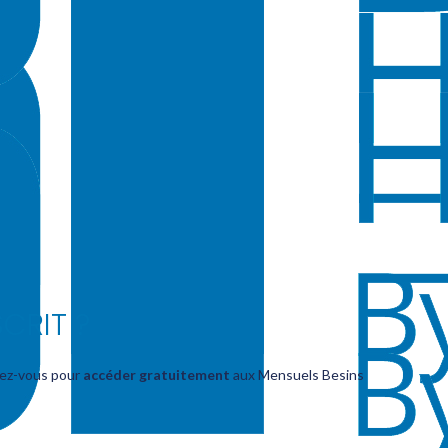
CRIT ?
vez-vous pour
accéder gratuitement
aux Mensuels Besins