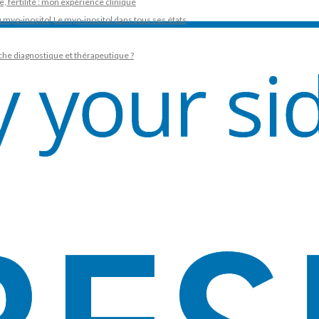
 fertilité : mon expérience clinique
u myo-inositol
Le myo-inositol dans tous ses états
che diagnostique et thérapeutique ?