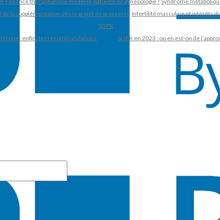
 l’alliance thérapeutique médecin-patiente en gynécologie ?
Syndrome métabolique,
l de la supplémentation dès le projet de grossesse
Infertilité masculine et intérêts d
SOPK
ostérone : enfin des recommandations
SOPK en 2023 : où en est-on de l’appro