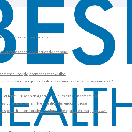
ibrome utérin dans tous ses états
se et grossesse : une question de bon sens
issement du couple, hormones et sexualité.
dations en ménopause : le droit des femmes à un suivi personnalisé ?
e
Hot topic – Prise en charge des douleurs dans l’endométriose
est : therapie de première intention de l’endométriose
 spécificités territoriales ?
Endométriose, prise en charge en 2021