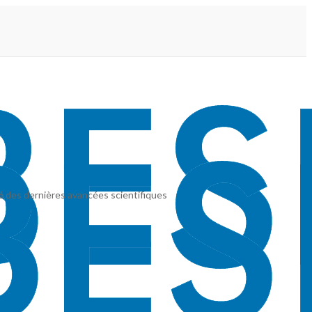
é
des dernières avancées scientifiques