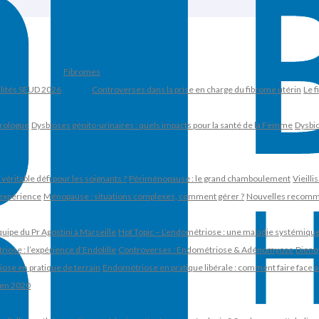
Fibromes
lités SEUD 2026
Controverses dans la prise en charge du fibrome utérin
Le f
 urologue
Dysbioses génito-urinaires : quels impacts pour la santé de la Femme
Dysbio
éritable défi pour les soignants ?
Périménopause : le grand chamboulement
Vieill
’expérience
Ménopause : situations complexes, comment gérer ?
Nouvelles recomman
uipe du Pr Agostini à Marseille
Hot Topic – L’endométriose : une maladie systémiqu
riose : l’expérience d’Endolille
Controverses : Endométriose & Adénomyose
Dienog
ose en pratique de terrain
Endométriose en pratique libérale : comment faire face aux
 en 2020