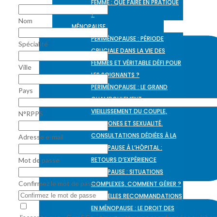
FEMME : QUE FAIRE EN PRATIQUE
?
Nom
MÉNOPAUSE
PÉRIMÉNOPAUSE : PÉRIODE
Spécialité
CRUCIALE DANS LA VIE DES
FEMMES ET VÉRITABLE DÉFI POUR
Ville
LES SOIGNANTS ?
PÉRIMÉNOPAUSE : LE GRAND
Pays
CHAMBOULEMENT
VIEILLISSEMENT DU COUPLE,
N°RPPS
HORMONES ET SEXUALITÉ.
CONSULTATIONS DÉDIÉES À LA
Adresse e-mail
MÉNOPAUSE À L’HÔPITAL :
RETOURS D’EXPÉRIENCE
Mot de passe
MÉNOPAUSE : SITUATIONS
Confirmez le mot de passe
COMPLEXES, COMMENT GÉRER ?
NOUVELLES RECOMMANDATIONS
EN MÉNOPAUSE : LE DROIT DES