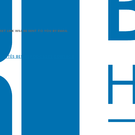
T LINK WILL BE SENT TO YOU BY EMAIL.
ALITÉS BESINS
PODCASTS
CONTACT