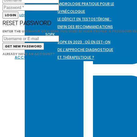
ANDROLOGIE PRATIQUE POUR LE
GYNÉCOLOGUE
LOGIN
LOST PASSWORD?
LE DÉFICIT EN TESTOSTÉRONE :
RESET PASSWORD
ENFIN DES RECOMMANDATIONS
ENTER THE USERNAME OR E-MAIL YOU USED IN YOUR PROFILE. A PASSWORD RESE
SOPK
SOPK EN 2023 : OÙ EN EST-ON
GET NEW PASSWORD
DE L’APPROCHE DIAGNOSTIQUE
ALREADY HAVE AN ACCOUNT?
LOGIN
ACCUEIL
ET THÉRAPEUTIQUE ?
UTÉRUS 3D
ACTU