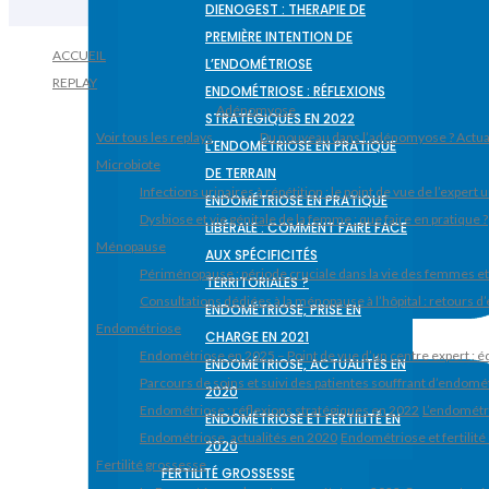
DIENOGEST : THERAPIE DE
PREMIÈRE INTENTION DE
ACCUEIL
L’ENDOMÉTRIOSE
REPLAY
ENDOMÉTRIOSE : RÉFLEXIONS
Adénomyose
STRATÉGIQUES EN 2022
Voir tous les replays
Du nouveau dans l’adénomyose ? Actua
L’ENDOMÉTRIOSE EN PRATIQUE
Microbiote
DE TERRAIN
Infections urinaires à répétition : le point de vue de l’expert
ENDOMÉTRIOSE EN PRATIQUE
Dysbiose et vie génitale de la femme : que faire en pratique ?
LIBÉRALE : COMMENT FAIRE FACE
Ménopause
AUX SPÉCIFICITÉS
Périménopause : période cruciale dans la vie des femmes et v
TERRITORIALES ?
Consultations dédiées à la ménopause à l’hôpital : retours d
ENDOMÉTRIOSE, PRISE EN
Endométriose
CHARGE EN 2021
Endométriose en 2025 – Point de vue d’un centre expert : éq
ENDOMÉTRIOSE, ACTUALITÉS EN
Parcours de soins et suivi des patientes souffrant d’endomét
2020
Endométriose : réflexions stratégiques en 2022
L’endométri
ENDOMÉTRIOSE ET FERTILITÉ EN
Endométriose, actualités en 2020
Endométriose et fertilité
2020
Fertilité grossesse
FERTILITÉ GROSSESSE